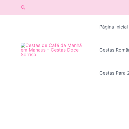
Ir
Pesquisar
para
o
conteúdo
Página Inicial
Cestas Român
Cestas Para 2