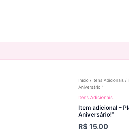
Item
Início
/
Itens Adicionais
/ 
adicional
Aniversário!”
-
Plaquinha
Itens Adicionais
"Eu
Item adicional – P
Te
Aniversário!”
Amo"
ou
R$
15,00
"Feliz