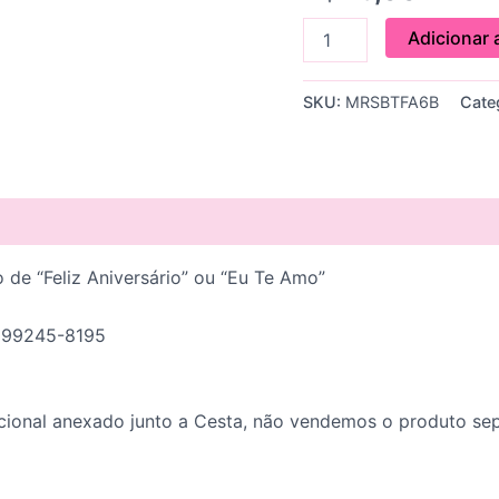
Aniversário!"
quantidade
Adicionar 
SKU:
MRSBTFA6B
Cate
 de “Feliz Aniversário” ou “Eu Te Amo”
) 99245-8195
cional anexado junto a Cesta, não vendemos o produto se