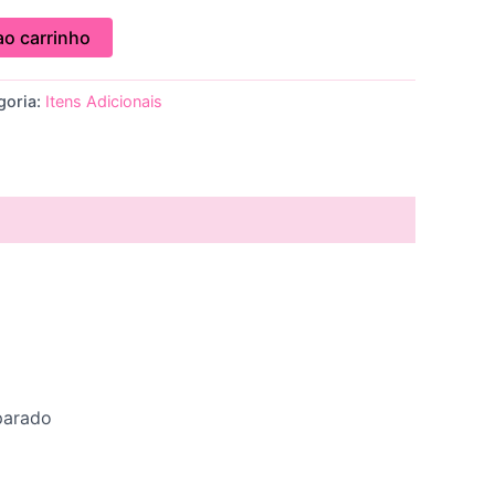
ao carrinho
goria:
Itens Adicionais
parado