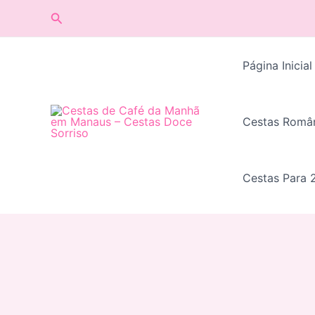
Ir
Pesquisar
para
o
conteúdo
Página Inicial
Cestas Român
Cestas Para 2