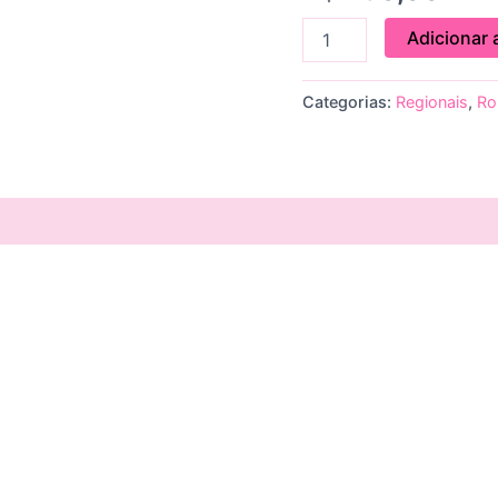
ou
Casamento
Adicionar 
quantidade
Categorias:
Regionais
,
Ro