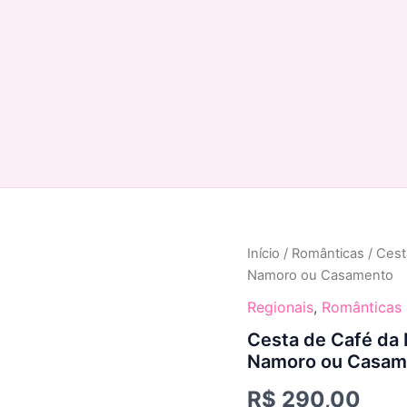
Cesta
Início
/
Românticas
/ Cest
de
Namoro ou Casamento
Café
da
Regionais
,
Românticas
Manhã
Cesta de Café da
REGIONAL
Namoro ou Casam
Aniversário
de
R$
290,00
Namoro