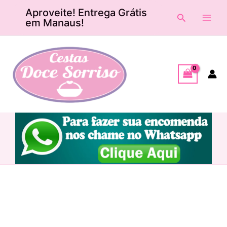
Ir
Main
Aproveite! Entrega Grátis
Pesquisar
para
em Manaus!
Men
o
conteúdo